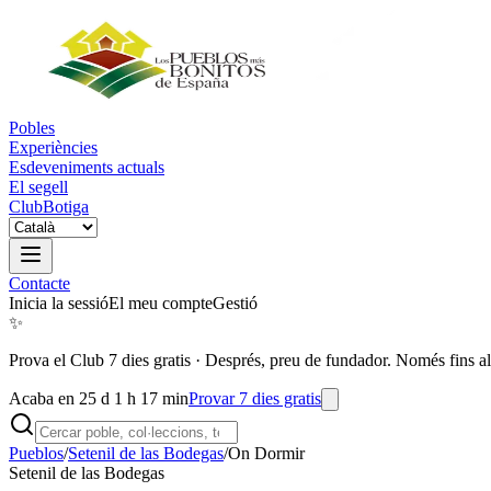
Pobles
Experiències
Esdeveniments actuals
El segell
Club
Botiga
Contacte
Inicia la sessió
El meu compte
Gestió
✨
Prova el Club 7 dies gratis
·
Després, preu de fundador. Només fins al
Acaba en 25 d 1 h 17 min
Provar 7 dies gratis
Pueblos
/
Setenil de las Bodegas
/
On Dormir
Setenil de las Bodegas