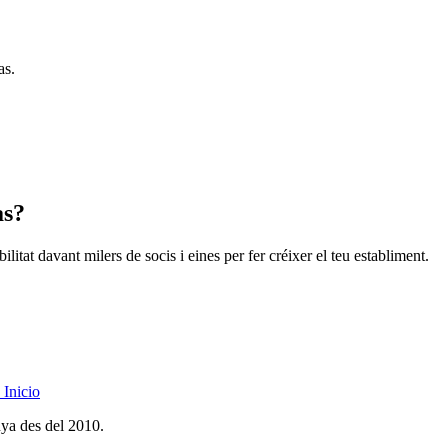
as.
as?
litat davant milers de socis i eines per fer créixer el teu establiment.
Inicio
nya des del 2010.