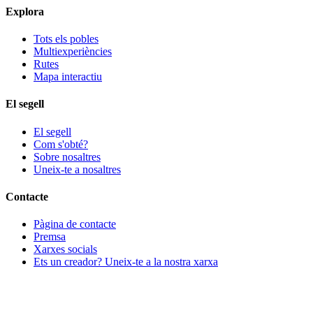
Explora
Tots els pobles
Multiexperiències
Rutes
Mapa interactiu
El segell
El segell
Com s'obté?
Sobre nosaltres
Uneix-te a nosaltres
Contacte
Pàgina de contacte
Premsa
Xarxes socials
Ets un creador? Uneix-te a la nostra xarxa