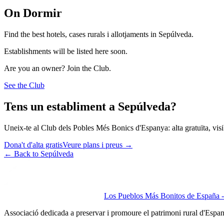
On Dormir
Find the best hotels, cases rurals i allotjaments in Sepúlveda.
Establishments will be listed here soon.
Are you an owner? Join the Club.
See the Club
Tens un establiment a Sepúlveda?
Uneix-te al Club dels Pobles Més Bonics d'Espanya: alta gratuïta, visibi
Dona't d'alta gratis
Veure plans i preus
→
←
Back to Sepúlveda
Los Pueblos Más Bonitos de España - 
Associació dedicada a preservar i promoure el patrimoni rural d'Espa