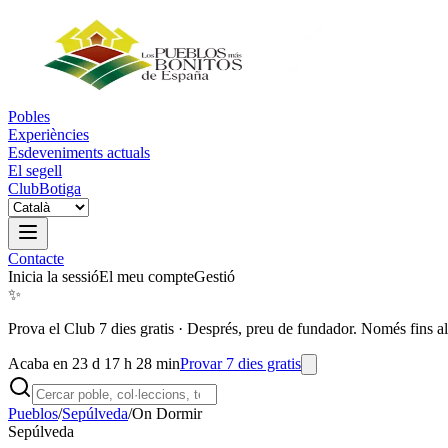
Pobles
Experiències
Esdeveniments actuals
El segell
Club
Botiga
Contacte
Inicia la sessió
El meu compte
Gestió
✨
Prova el Club 7 dies gratis
·
Després, preu de fundador. Només fins al
Acaba en 23 d 17 h 28 min
Provar 7 dies gratis
Pueblos
/
Sepúlveda
/
On Dormir
Sepúlveda