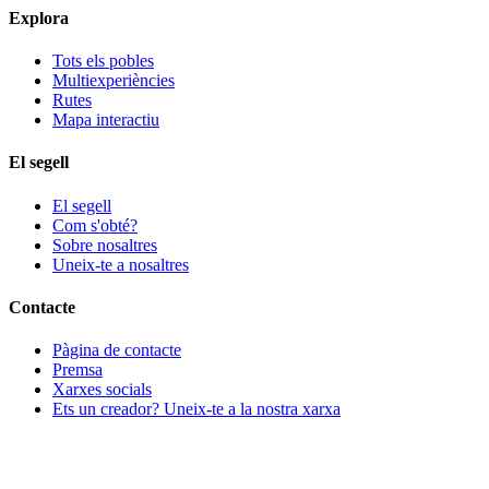
Explora
Tots els pobles
Multiexperiències
Rutes
Mapa interactiu
El segell
El segell
Com s'obté?
Sobre nosaltres
Uneix-te a nosaltres
Contacte
Pàgina de contacte
Premsa
Xarxes socials
Ets un creador? Uneix-te a la nostra xarxa