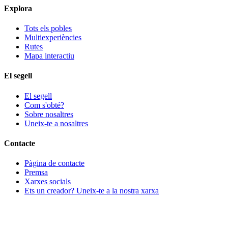
Explora
Tots els pobles
Multiexperiències
Rutes
Mapa interactiu
El segell
El segell
Com s'obté?
Sobre nosaltres
Uneix-te a nosaltres
Contacte
Pàgina de contacte
Premsa
Xarxes socials
Ets un creador? Uneix-te a la nostra xarxa