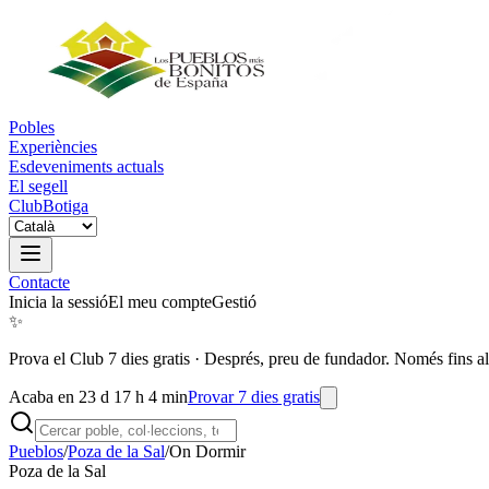
Pobles
Experiències
Esdeveniments actuals
El segell
Club
Botiga
Contacte
Inicia la sessió
El meu compte
Gestió
✨
Prova el Club 7 dies gratis
·
Després, preu de fundador. Només fins al
Acaba en 23 d 17 h 4 min
Provar 7 dies gratis
Pueblos
/
Poza de la Sal
/
On Dormir
Poza de la Sal