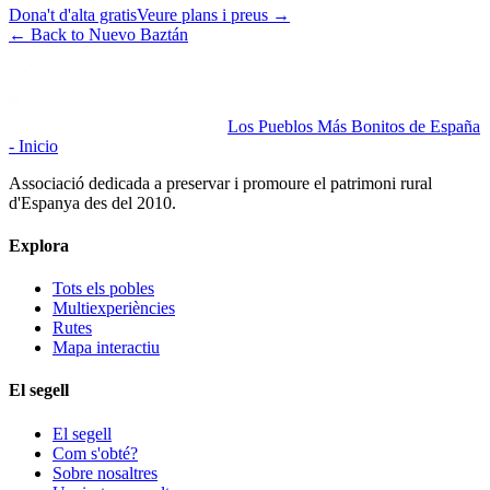
Dona't d'alta gratis
Veure plans i preus
→
←
Back to Nuevo Baztán
Los Pueblos Más Bonitos de España
- Inicio
Associació dedicada a preservar i promoure el patrimoni rural
d'Espanya des del 2010.
Explora
Tots els pobles
Multiexperiències
Rutes
Mapa interactiu
El segell
El segell
Com s'obté?
Sobre nosaltres