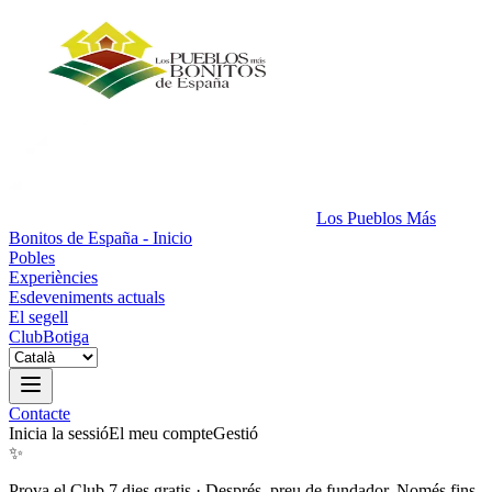
Los Pueblos Más
Bonitos de España - Inicio
Pobles
Experiències
Esdeveniments actuals
El segell
Club
Botiga
Contacte
Inicia la sessió
El meu compte
Gestió
✨
Prova el Club 7 dies gratis
·
Després, preu de fundador. Només fins