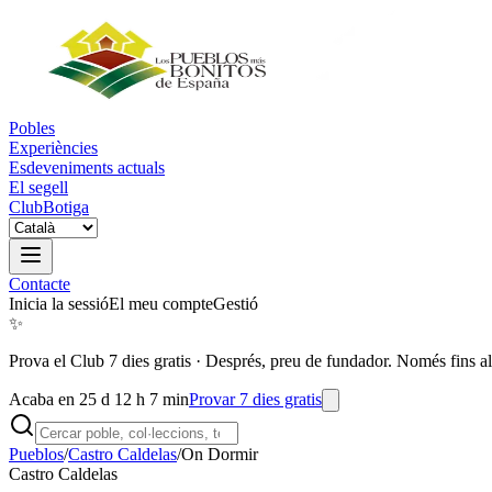
Pobles
Experiències
Esdeveniments actuals
El segell
Club
Botiga
Contacte
Inicia la sessió
El meu compte
Gestió
✨
Prova el Club 7 dies gratis
·
Després, preu de fundador. Només fins al
Acaba en 25 d 12 h 7 min
Provar 7 dies gratis
Pueblos
/
Castro Caldelas
/
On Dormir
Castro Caldelas