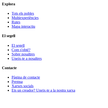
Explora
Tots els pobles
Multiexperiències
Rutes
Mapa interactiu
El segell
El segell
Com s'obté?
Sobre nosaltres
Uneix-te a nosaltres
Contacte
Pàgina de contacte
Premsa
Xarxes socials
Ets un creador? Uneix-te a la nostra xarxa