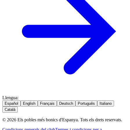
Llengua
:
Español
English
Français
Deutsch
Português
Italiano
Català
© 2026 Els pobles més bonics d'Espanya. Tots els drets reservats.
Condicions generals del club
Termes i condicions per a