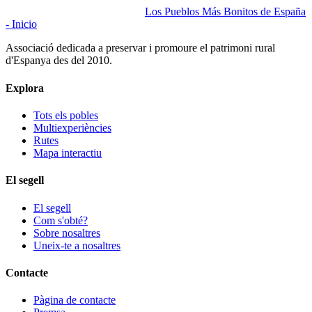
Los Pueblos Más Bonitos de España
- Inicio
Associació dedicada a preservar i promoure el patrimoni rural
d'Espanya des del 2010.
Explora
Tots els pobles
Multiexperiències
Rutes
Mapa interactiu
El segell
El segell
Com s'obté?
Sobre nosaltres
Uneix-te a nosaltres
Contacte
Pàgina de contacte