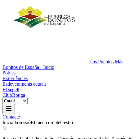
Los Pueblos Más
Bonitos de España - Inicio
Pobles
Experiències
Esdeveniments actuals
El segell
Club
Botiga
Contacte
Inicia la sessió
El meu compte
Gestió
✨
Prova el Club 7 dies gratis
·
Després, preu de fundador. Només fins