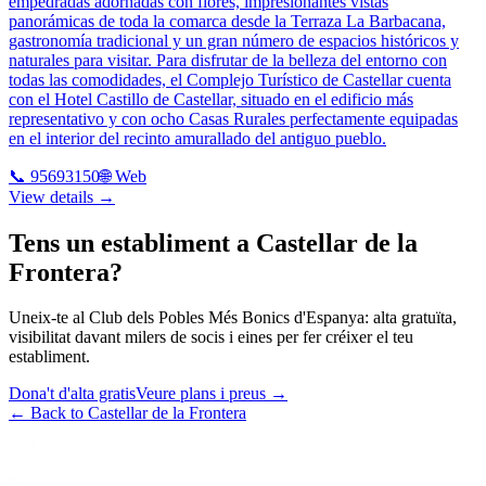
empedradas adornadas con flores, impresionantes vistas
panorámicas de toda la comarca desde la Terraza La Barbacana,
gastronomía tradicional y un gran número de espacios históricos y
naturales para visitar. Para disfrutar de la belleza del entorno con
todas las comodidades, el Complejo Turístico de Castellar cuenta
con el Hotel Castillo de Castellar, situado en el edificio más
representativo y con ocho Casas Rurales perfectamente equipadas
en el interior del recinto amurallado del antiguo pueblo.
📞
95693150
🌐 Web
View details →
Tens un establiment a Castellar de la
Frontera?
Uneix-te al Club dels Pobles Més Bonics d'Espanya: alta gratuïta,
visibilitat davant milers de socis i eines per fer créixer el teu
establiment.
Dona't d'alta gratis
Veure plans i preus
→
←
Back to Castellar de la Frontera