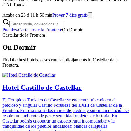
al 31 d'agost.
Acaba en 23 d 11 h 56 min
Provar 7 dies gratis
Pueblos
/
Castellar de la Frontera
/
On Dormir
Castellar de la Frontera
On Dormir
Find the best hotels, cases rurals i allotjaments in Castellar de la
Frontera.
Hotel Castillo de Castellar
El Complejo Turístico de Castellar se encuentra ubicado en el
precioso y singular Castillo Fortaleza del s.XIII de Castellar de la
Frontera. Entre sus sufridos muros de piedras y sin ornamentación se
respira un ambiente de paz y serenidad repletos de historia. En
Castellar podrás encontrar un espacio rural incomparable y la
tranquilidad de los pueblos andaluces; blancas callejuelas