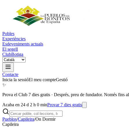
Pobles
Experiències
Esdeveniments actuals
El segell
Club
Botiga
Contacte
Inicia la sessió
El meu compte
Gestió
✨
Prova el Club 7 dies gratis
·
Després, preu de fundador. Només fins al
Acaba en 24 d 2 h 0 min
Provar 7 dies gratis
Pueblos
/
Capileira
/
On Dormir
Capileira