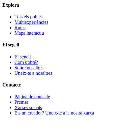
Explora
Tots els pobles
Multiexperiències
Rutes
Mapa interactiu
El segell
El segell
Com s'obté?
Sobre nosaltres
Uneix-te a nosaltres
Contacte
Pàgina de contacte
Premsa
Xarxes socials
Ets un creador? Uneix-te a la nostra xarxa