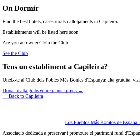
On Dormir
Find the best hotels, cases rurals i allotjaments in Capileira.
Establishments will be listed here soon.
Are you an owner? Join the Club.
See the Club
Tens un establiment a Capileira?
Uneix-te al Club dels Pobles Més Bonics d'Espanya: alta gratuïta, visibi
Dona't d'alta gratis
Veure plans i preus
→
←
Back to Capileira
Los Pueblos Más Bonitos de España - 
Associació dedicada a preservar i promoure el patrimoni rural d'Espa