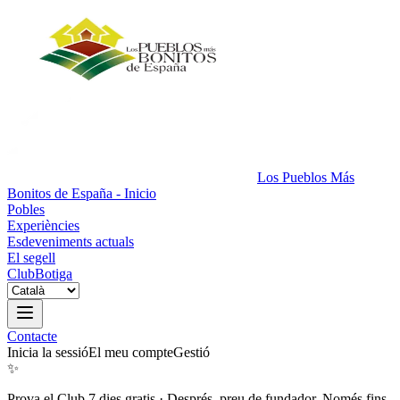
Los Pueblos Más
Bonitos de España - Inicio
Pobles
Experiències
Esdeveniments actuals
El segell
Club
Botiga
Contacte
Inicia la sessió
El meu compte
Gestió
✨
Prova el Club 7 dies gratis
·
Després, preu de fundador. Només fins