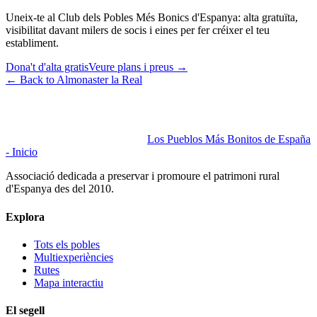
Uneix-te al Club dels Pobles Més Bonics d'Espanya: alta gratuïta,
visibilitat davant milers de socis i eines per fer créixer el teu
establiment.
Dona't d'alta gratis
Veure plans i preus
→
←
Back to Almonaster la Real
Los Pueblos Más Bonitos de España
- Inicio
Associació dedicada a preservar i promoure el patrimoni rural
d'Espanya des del 2010.
Explora
Tots els pobles
Multiexperiències
Rutes
Mapa interactiu
El segell