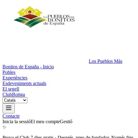
Los Pueblos Más
Bonitos de España - Inicio
Pobles
Experiències
Esdeveniments actuals
El segell
Club
Botiga
Contacte
Inicia la sessió
El meu compte
Gestió
✨
Prova el Club 7 dies gratis
·
Després, preu de fundador. Només fins