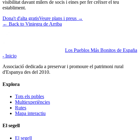
visibilitat davant milers de socis i eines per fer créixer el teu
establiment.
Dona't d'alta gratis
Veure plans i preus
→
←
Back to Viniegra de Arriba
Los Pueblos Más Bonitos de España
- Inicio
Associació dedicada a preservar i promoure el patrimoni rural
d'Espanya des del 2010.
Explora
Tots els pobles
Multiexperiències
Rutes
Mapa interactiu
El segell
El segell