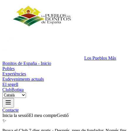
Los Pueblos Más
Bonitos de España - Inicio
Pobles
Experiències
Esdeveniments actuals
El segell
Club
Botiga
Contacte
Inicia la sessió
El meu compte
Gestió
✨
Prova el Club 7 dies gratis
·
Després, preu de fundador. Només fins