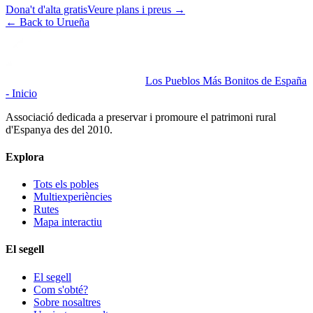
Dona't d'alta gratis
Veure plans i preus
→
←
Back to Urueña
Los Pueblos Más Bonitos de España
- Inicio
Associació dedicada a preservar i promoure el patrimoni rural
d'Espanya des del 2010.
Explora
Tots els pobles
Multiexperiències
Rutes
Mapa interactiu
El segell
El segell
Com s'obté?
Sobre nosaltres