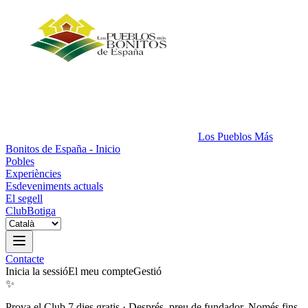
Los Pueblos Más
Bonitos de España - Inicio
Pobles
Experiències
Esdeveniments actuals
El segell
Club
Botiga
Contacte
Inicia la sessió
El meu compte
Gestió
✨
Prova el Club 7 dies gratis
·
Després, preu de fundador. Només fins