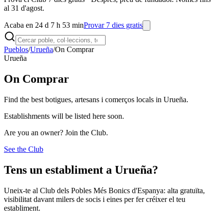
al 31 d'agost.
Acaba en 24 d 7 h 53 min
Provar 7 dies gratis
Pueblos
/
Urueña
/
On Comprar
Urueña
On Comprar
Find the best botigues, artesans i comerços locals in Urueña.
Establishments will be listed here soon.
Are you an owner? Join the Club.
See the Club
Tens un establiment a Urueña?
Uneix-te al Club dels Pobles Més Bonics d'Espanya: alta gratuïta,
visibilitat davant milers de socis i eines per fer créixer el teu
establiment.