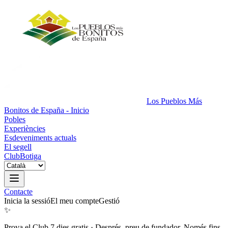
Los Pueblos Más
Bonitos de España - Inicio
Pobles
Experiències
Esdeveniments actuals
El segell
Club
Botiga
Contacte
Inicia la sessió
El meu compte
Gestió
✨
Prova el Club 7 dies gratis
·
Després, preu de fundador. Només fins