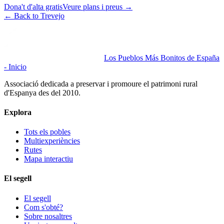
Dona't d'alta gratis
Veure plans i preus
→
←
Back to Trevejo
Los Pueblos Más Bonitos de España
- Inicio
Associació dedicada a preservar i promoure el patrimoni rural
d'Espanya des del 2010.
Explora
Tots els pobles
Multiexperiències
Rutes
Mapa interactiu
El segell
El segell
Com s'obté?
Sobre nosaltres