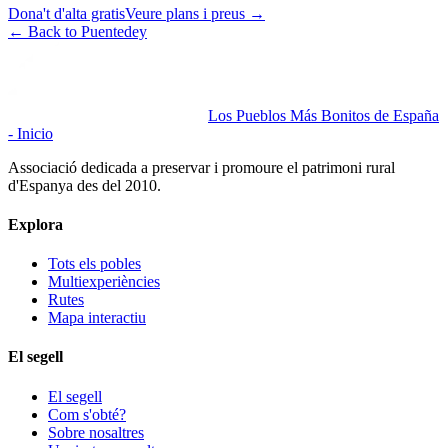
Dona't d'alta gratis
Veure plans i preus
→
←
Back to Puentedey
Los Pueblos Más Bonitos de España
- Inicio
Associació dedicada a preservar i promoure el patrimoni rural
d'Espanya des del 2010.
Explora
Tots els pobles
Multiexperiències
Rutes
Mapa interactiu
El segell
El segell
Com s'obté?
Sobre nosaltres