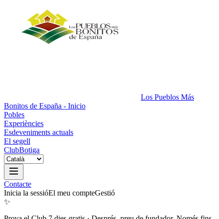
Los Pueblos Más
Bonitos de España - Inicio
Pobles
Experiències
Esdeveniments actuals
El segell
Club
Botiga
Contacte
Inicia la sessió
El meu compte
Gestió
✨
Prova el Club 7 dies gratis
·
Després, preu de fundador. Només fins