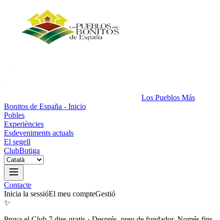
Los Pueblos Más
Bonitos de España - Inicio
Pobles
Experiències
Esdeveniments actuals
El segell
Club
Botiga
Contacte
Inicia la sessió
El meu compte
Gestió
✨
Prova el Club 7 dies gratis
·
Després, preu de fundador. Només fins