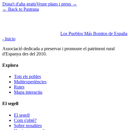
Dona't d'alta gratis
Veure plans i preus
→
←
Back to Pastrana
Los Pueblos Más Bonitos de España
- Inicio
Associació dedicada a preservar i promoure el patrimoni rural
d'Espanya des del 2010.
Explora
Tots els pobles
Multiexperiències
Rutes
Mapa interactiu
El segell
El segell
Com s'obté?
Sobre nosaltres