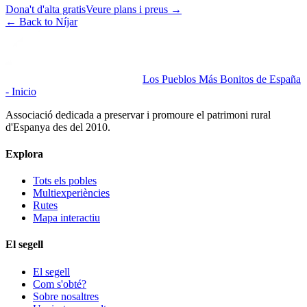
Dona't d'alta gratis
Veure plans i preus
→
←
Back to Níjar
Los Pueblos Más Bonitos de España
- Inicio
Associació dedicada a preservar i promoure el patrimoni rural
d'Espanya des del 2010.
Explora
Tots els pobles
Multiexperiències
Rutes
Mapa interactiu
El segell
El segell
Com s'obté?
Sobre nosaltres