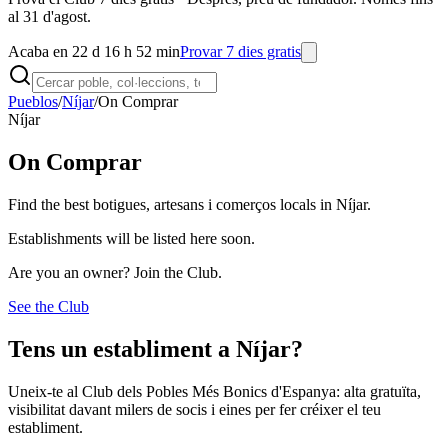
al 31 d'agost.
Acaba en 22 d 16 h 52 min
Provar 7 dies gratis
Pueblos
/
Níjar
/
On Comprar
Níjar
On Comprar
Find the best botigues, artesans i comerços locals in Níjar.
Establishments will be listed here soon.
Are you an owner? Join the Club.
See the Club
Tens un establiment a Níjar?
Uneix-te al Club dels Pobles Més Bonics d'Espanya: alta gratuïta,
visibilitat davant milers de socis i eines per fer créixer el teu
establiment.