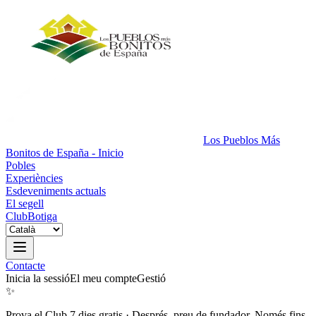
Los Pueblos Más
Bonitos de España - Inicio
Pobles
Experiències
Esdeveniments actuals
El segell
Club
Botiga
Contacte
Inicia la sessió
El meu compte
Gestió
✨
Prova el Club 7 dies gratis
·
Després, preu de fundador. Només fins