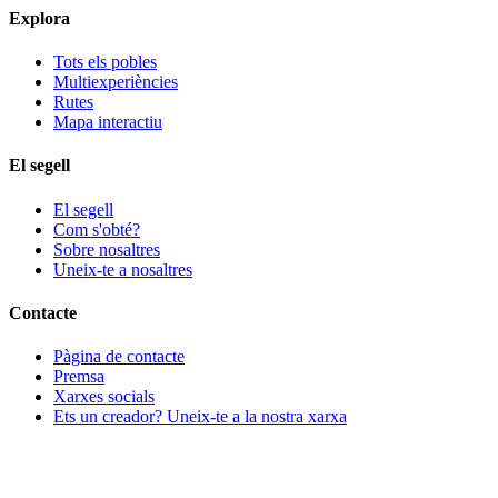
Explora
Tots els pobles
Multiexperiències
Rutes
Mapa interactiu
El segell
El segell
Com s'obté?
Sobre nosaltres
Uneix-te a nosaltres
Contacte
Pàgina de contacte
Premsa
Xarxes socials
Ets un creador? Uneix-te a la nostra xarxa