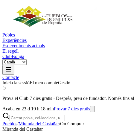
Pobles
Experiències
Esdeveniments actuals
El segell
Club
Botiga
Contacte
Inicia la sessió
El meu compte
Gestió
✨
Prova el Club 7 dies gratis
·
Després, preu de fundador. Només fins al
Acaba en 23 d 19 h 18 min
Provar 7 dies gratis
Pueblos
/
Miranda del Castañar
/
On Comprar
Miranda del Castañar