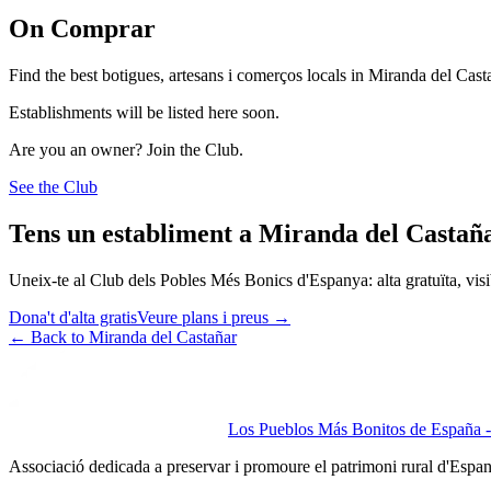
On Comprar
Find the best botigues, artesans i comerços locals in Miranda del Cast
Establishments will be listed here soon.
Are you an owner? Join the Club.
See the Club
Tens un establiment a Miranda del Castañ
Uneix-te al Club dels Pobles Més Bonics d'Espanya: alta gratuïta, visibi
Dona't d'alta gratis
Veure plans i preus
→
←
Back to Miranda del Castañar
Los Pueblos Más Bonitos de España - 
Associació dedicada a preservar i promoure el patrimoni rural d'Espa