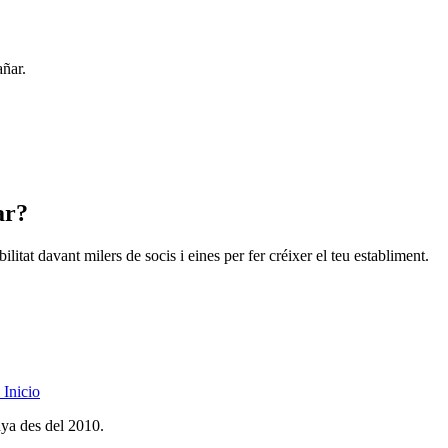
añar.
ar?
litat davant milers de socis i eines per fer créixer el teu establiment.
Inicio
nya des del 2010.