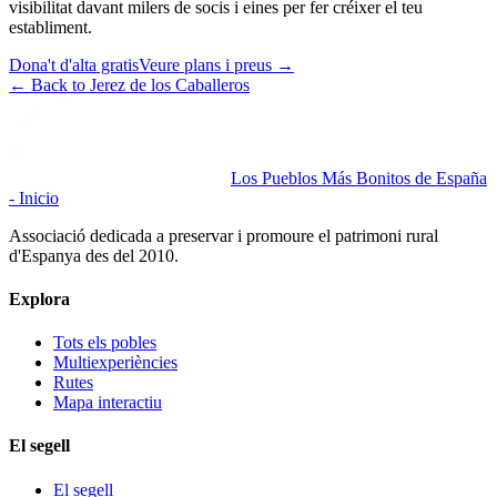
visibilitat davant milers de socis i eines per fer créixer el teu
establiment.
Dona't d'alta gratis
Veure plans i preus
→
←
Back to Jerez de los Caballeros
Los Pueblos Más Bonitos de España
- Inicio
Associació dedicada a preservar i promoure el patrimoni rural
d'Espanya des del 2010.
Explora
Tots els pobles
Multiexperiències
Rutes
Mapa interactiu
El segell
El segell