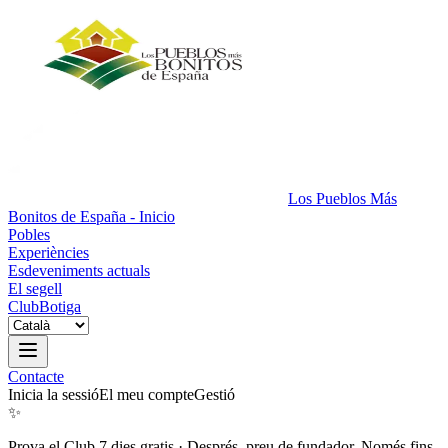
Los Pueblos Más
Bonitos de España - Inicio
Pobles
Experiències
Esdeveniments actuals
El segell
Club
Botiga
Contacte
Inicia la sessió
El meu compte
Gestió
✨
Prova el Club 7 dies gratis
·
Després, preu de fundador. Només fins