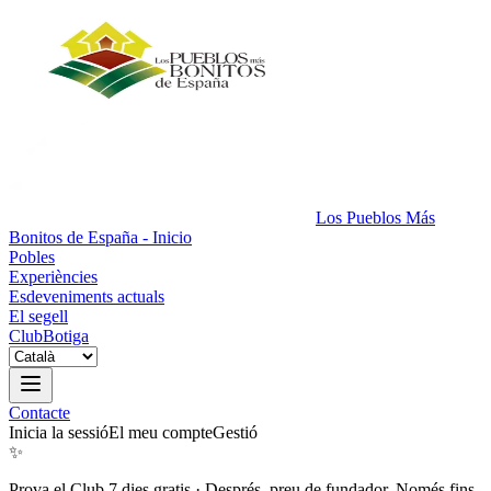
Los Pueblos Más
Bonitos de España - Inicio
Pobles
Experiències
Esdeveniments actuals
El segell
Club
Botiga
Contacte
Inicia la sessió
El meu compte
Gestió
✨
Prova el Club 7 dies gratis
·
Després, preu de fundador. Només fins