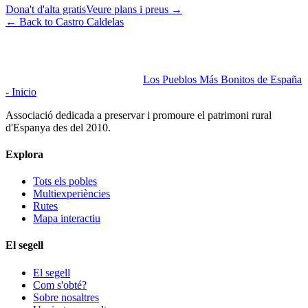
Dona't d'alta gratis
Veure plans i preus
→
←
Back to Castro Caldelas
Los Pueblos Más Bonitos de España
- Inicio
Associació dedicada a preservar i promoure el patrimoni rural
d'Espanya des del 2010.
Explora
Tots els pobles
Multiexperiències
Rutes
Mapa interactiu
El segell
El segell
Com s'obté?
Sobre nosaltres