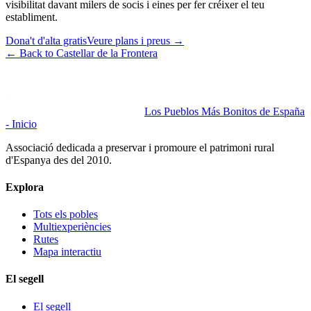
visibilitat davant milers de socis i eines per fer créixer el teu
establiment.
Dona't d'alta gratis
Veure plans i preus
→
←
Back to Castellar de la Frontera
Los Pueblos Más Bonitos de España
- Inicio
Associació dedicada a preservar i promoure el patrimoni rural
d'Espanya des del 2010.
Explora
Tots els pobles
Multiexperiències
Rutes
Mapa interactiu
El segell
El segell