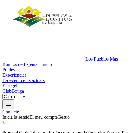
Los Pueblos Más
Bonitos de España - Inicio
Pobles
Experiències
Esdeveniments actuals
El segell
Club
Botiga
Contacte
Inicia la sessió
El meu compte
Gestió
✨
Prova el Club 7 dies gratis
·
Després, preu de fundador. Només fins