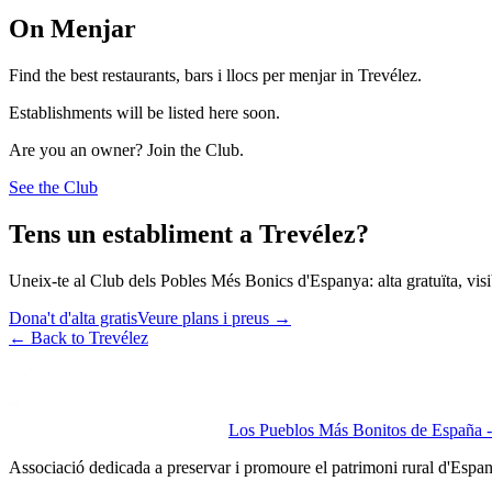
On Menjar
Find the best restaurants, bars i llocs per menjar in Trevélez.
Establishments will be listed here soon.
Are you an owner? Join the Club.
See the Club
Tens un establiment a Trevélez?
Uneix-te al Club dels Pobles Més Bonics d'Espanya: alta gratuïta, visibi
Dona't d'alta gratis
Veure plans i preus
→
←
Back to Trevélez
Los Pueblos Más Bonitos de España - 
Associació dedicada a preservar i promoure el patrimoni rural d'Espa