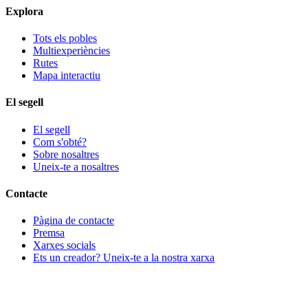
Explora
Tots els pobles
Multiexperiències
Rutes
Mapa interactiu
El segell
El segell
Com s'obté?
Sobre nosaltres
Uneix-te a nosaltres
Contacte
Pàgina de contacte
Premsa
Xarxes socials
Ets un creador? Uneix-te a la nostra xarxa