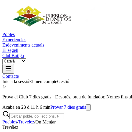
Pobles
Experiències
Esdeveniments actuals
El segell
Club
Botiga
Contacte
Inicia la sessió
El meu compte
Gestió
✨
Prova el Club 7 dies gratis
·
Després, preu de fundador. Només fins al
Acaba en 23 d 11 h 6 min
Provar 7 dies gratis
Pueblos
/
Trevélez
/
On Menjar
Trevélez