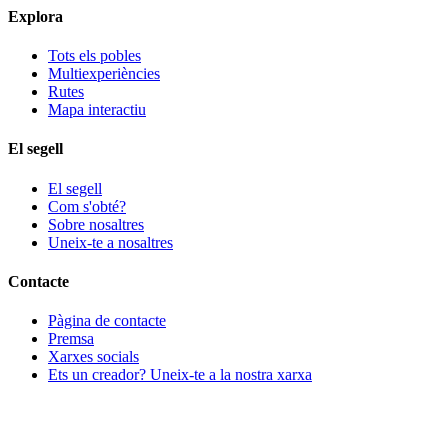
Explora
Tots els pobles
Multiexperiències
Rutes
Mapa interactiu
El segell
El segell
Com s'obté?
Sobre nosaltres
Uneix-te a nosaltres
Contacte
Pàgina de contacte
Premsa
Xarxes socials
Ets un creador? Uneix-te a la nostra xarxa