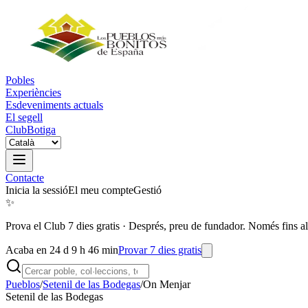
Pobles
Experiències
Esdeveniments actuals
El segell
Club
Botiga
Contacte
Inicia la sessió
El meu compte
Gestió
✨
Prova el Club 7 dies gratis
·
Després, preu de fundador. Només fins al
Acaba en 24 d 9 h 46 min
Provar 7 dies gratis
Pueblos
/
Setenil de las Bodegas
/
On Menjar
Setenil de las Bodegas