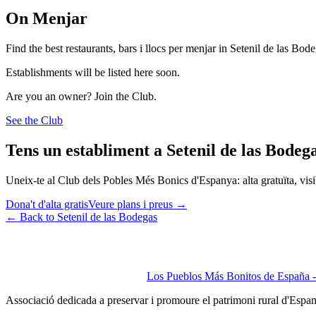
On Menjar
Find the best restaurants, bars i llocs per menjar in Setenil de las Bode
Establishments will be listed here soon.
Are you an owner? Join the Club.
See the Club
Tens un establiment a Setenil de las Bodeg
Uneix-te al Club dels Pobles Més Bonics d'Espanya: alta gratuïta, visibi
Dona't d'alta gratis
Veure plans i preus
→
←
Back to Setenil de las Bodegas
Los Pueblos Más Bonitos de España - 
Associació dedicada a preservar i promoure el patrimoni rural d'Espa