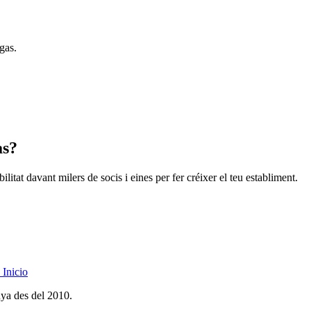
gas.
as?
litat davant milers de socis i eines per fer créixer el teu establiment.
Inicio
nya des del 2010.