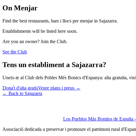
On Menjar
Find the best restaurants, bars i llocs per menjar in Sajazarra.
Establishments will be listed here soon.
Are you an owner? Join the Club.
See the Club
Tens un establiment a Sajazarra?
Uneix-te al Club dels Pobles Més Bonics d'Espanya: alta gratuïta, visibi
Dona't d'alta gratis
Veure plans i preus
→
←
Back to Sajazarra
Los Pueblos Más Bonitos de España - 
Associació dedicada a preservar i promoure el patrimoni rural d'Espa