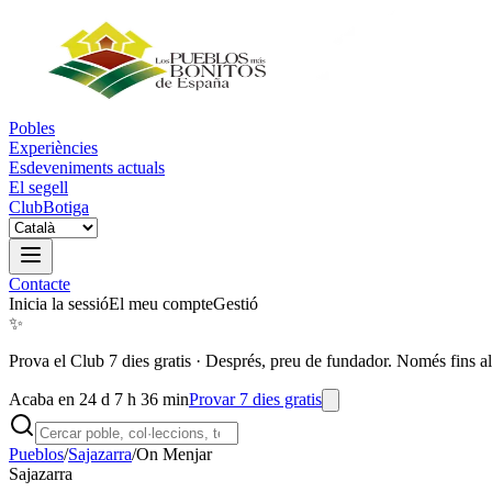
Pobles
Experiències
Esdeveniments actuals
El segell
Club
Botiga
Contacte
Inicia la sessió
El meu compte
Gestió
✨
Prova el Club 7 dies gratis
·
Després, preu de fundador. Només fins al
Acaba en 24 d 7 h 36 min
Provar 7 dies gratis
Pueblos
/
Sajazarra
/
On Menjar
Sajazarra