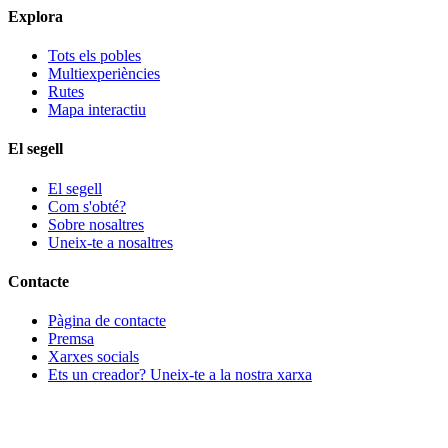
Explora
Tots els pobles
Multiexperiències
Rutes
Mapa interactiu
El segell
El segell
Com s'obté?
Sobre nosaltres
Uneix-te a nosaltres
Contacte
Pàgina de contacte
Premsa
Xarxes socials
Ets un creador? Uneix-te a la nostra xarxa