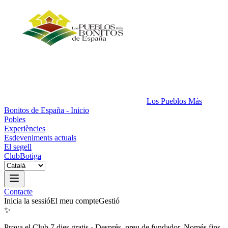
Los Pueblos Más
Bonitos de España - Inicio
Pobles
Experiències
Esdeveniments actuals
El segell
Club
Botiga
Contacte
Inicia la sessió
El meu compte
Gestió
✨
Prova el Club 7 dies gratis
·
Després, preu de fundador. Només fins