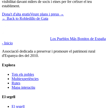
visibilitat davant milers de socis i eines per fer créixer el teu
establiment.
Dona't d'alta gratis
Veure plans i preus
→
←
Back to Robledillo de Gata
Los Pueblos Más Bonitos de España
- Inicio
Associació dedicada a preservar i promoure el patrimoni rural
d'Espanya des del 2010.
Explora
Tots els pobles
Multiexperiències
Rutes
Mapa interactiu
El segell
El segell