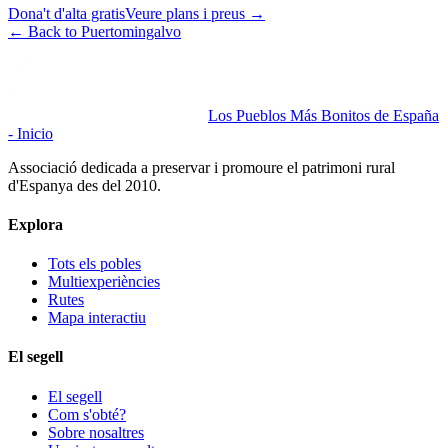
Dona't d'alta gratis
Veure plans i preus
→
←
Back to Puertomingalvo
Los Pueblos Más Bonitos de España
- Inicio
Associació dedicada a preservar i promoure el patrimoni rural
d'Espanya des del 2010.
Explora
Tots els pobles
Multiexperiències
Rutes
Mapa interactiu
El segell
El segell
Com s'obté?
Sobre nosaltres