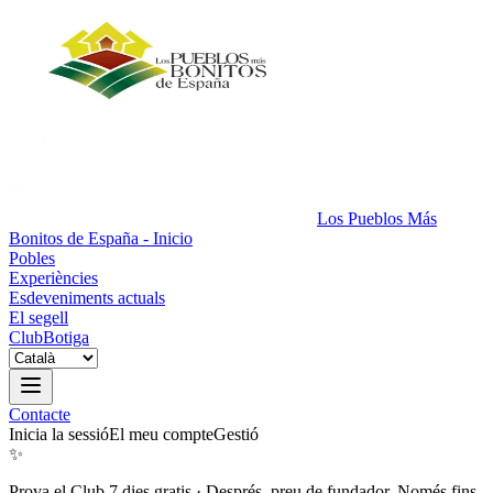
Los Pueblos Más
Bonitos de España - Inicio
Pobles
Experiències
Esdeveniments actuals
El segell
Club
Botiga
Contacte
Inicia la sessió
El meu compte
Gestió
✨
Prova el Club 7 dies gratis
·
Després, preu de fundador. Només fins