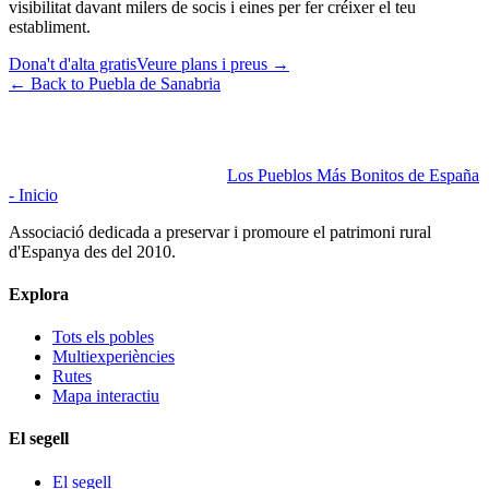
visibilitat davant milers de socis i eines per fer créixer el teu
establiment.
Dona't d'alta gratis
Veure plans i preus
→
←
Back to Puebla de Sanabria
Los Pueblos Más Bonitos de España
- Inicio
Associació dedicada a preservar i promoure el patrimoni rural
d'Espanya des del 2010.
Explora
Tots els pobles
Multiexperiències
Rutes
Mapa interactiu
El segell
El segell