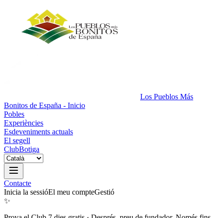
Los Pueblos Más
Bonitos de España - Inicio
Pobles
Experiències
Esdeveniments actuals
El segell
Club
Botiga
Contacte
Inicia la sessió
El meu compte
Gestió
✨
Prova el Club 7 dies gratis
·
Després, preu de fundador. Només fins