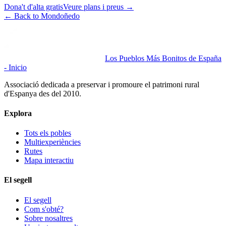
Dona't d'alta gratis
Veure plans i preus
→
←
Back to Mondoñedo
Los Pueblos Más Bonitos de España
- Inicio
Associació dedicada a preservar i promoure el patrimoni rural
d'Espanya des del 2010.
Explora
Tots els pobles
Multiexperiències
Rutes
Mapa interactiu
El segell
El segell
Com s'obté?
Sobre nosaltres