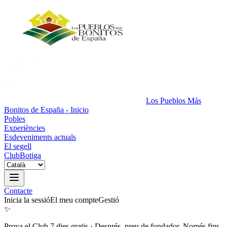
Los Pueblos Más
Bonitos de España - Inicio
Pobles
Experiències
Esdeveniments actuals
El segell
Club
Botiga
Contacte
Inicia la sessió
El meu compte
Gestió
✨
Prova el Club 7 dies gratis
·
Després, preu de fundador. Només fins