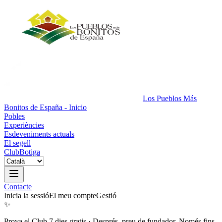
Los Pueblos Más
Bonitos de España - Inicio
Pobles
Experiències
Esdeveniments actuals
El segell
Club
Botiga
Contacte
Inicia la sessió
El meu compte
Gestió
✨
Prova el Club 7 dies gratis
·
Després, preu de fundador. Només fins