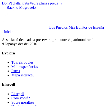
Dona't d'alta gratis
Veure plans i preus
→
←
Back to Mogrovejo
Los Pueblos Más Bonitos de España
- Inicio
Associació dedicada a preservar i promoure el patrimoni rural
d'Espanya des del 2010.
Explora
Tots els pobles
Multiexperiències
Rutes
Mapa interactiu
El segell
El segell
Com s'obté?
Sobre nosaltres