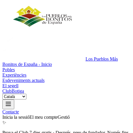
Los Pueblos Más
Bonitos de España - Inicio
Pobles
Experiències
Esdeveniments actuals
El segell
Club
Botiga
Contacte
Inicia la sessió
El meu compte
Gestió
✨
Prova el Club 7 dies gratis
·
Després, preu de fundador. Només fins