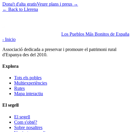
Dona't d'alta gratis
Veure plans i preus
→
←
Back to Llerena
Los Pueblos Más Bonitos de España
- Inicio
Associació dedicada a preservar i promoure el patrimoni rural
d'Espanya des del 2010.
Explora
Tots els pobles
Multiexperiències
Rutes
Mapa interactiu
El segell
El segell
Com s'obté?
Sobre nosaltres