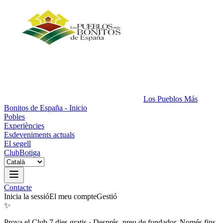
Los Pueblos Más
Bonitos de España - Inicio
Pobles
Experiències
Esdeveniments actuals
El segell
Club
Botiga
Contacte
Inicia la sessió
El meu compte
Gestió
✨
Prova el Club 7 dies gratis
·
Després, preu de fundador. Només fins