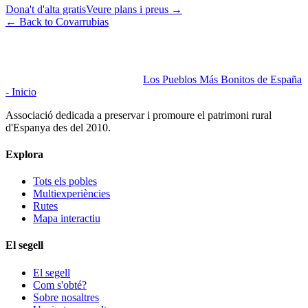
Dona't d'alta gratis
Veure plans i preus
→
←
Back to Covarrubias
Los Pueblos Más Bonitos de España
- Inicio
Associació dedicada a preservar i promoure el patrimoni rural
d'Espanya des del 2010.
Explora
Tots els pobles
Multiexperiències
Rutes
Mapa interactiu
El segell
El segell
Com s'obté?
Sobre nosaltres