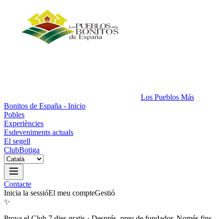
Los Pueblos Más
Bonitos de España - Inicio
Pobles
Experiències
Esdeveniments actuals
El segell
Club
Botiga
Contacte
Inicia la sessió
El meu compte
Gestió
✨
Prova el Club 7 dies gratis
·
Després, preu de fundador. Només fins