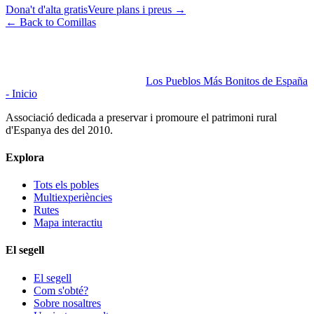
Dona't d'alta gratis
Veure plans i preus
→
←
Back to Comillas
Los Pueblos Más Bonitos de España
- Inicio
Associació dedicada a preservar i promoure el patrimoni rural
d'Espanya des del 2010.
Explora
Tots els pobles
Multiexperiències
Rutes
Mapa interactiu
El segell
El segell
Com s'obté?
Sobre nosaltres