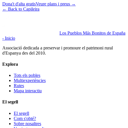
Dona't d'alta gratis
Veure plans i preus
→
←
Back to Capileira
Los Pueblos Más Bonitos de España
- Inicio
Associació dedicada a preservar i promoure el patrimoni rural
d'Espanya des del 2010.
Explora
Tots els pobles
Multiexperiències
Rutes
Mapa interactiu
El segell
El segell
Com s'obté?
Sobre nosaltres