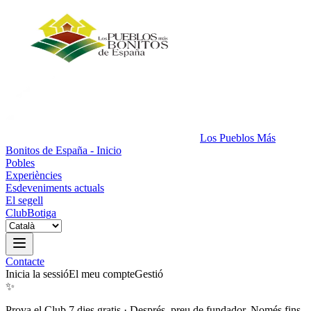
Los Pueblos Más
Bonitos de España - Inicio
Pobles
Experiències
Esdeveniments actuals
El segell
Club
Botiga
Contacte
Inicia la sessió
El meu compte
Gestió
✨
Prova el Club 7 dies gratis
·
Després, preu de fundador. Només fins