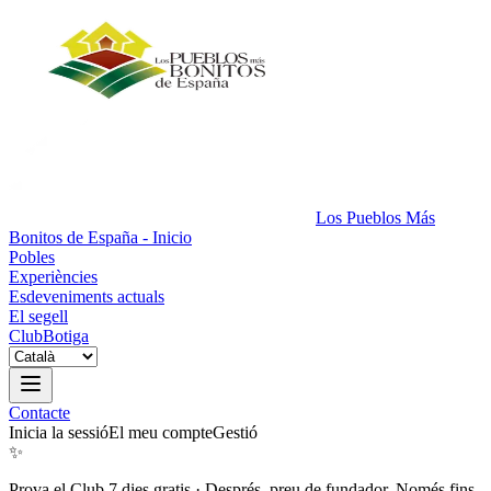
Los Pueblos Más
Bonitos de España - Inicio
Pobles
Experiències
Esdeveniments actuals
El segell
Club
Botiga
Contacte
Inicia la sessió
El meu compte
Gestió
✨
Prova el Club 7 dies gratis
·
Després, preu de fundador. Només fins