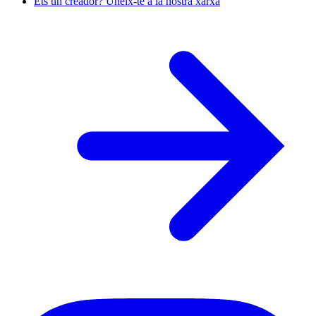
Ets un creador? Uneix-te a la nostra xarxa