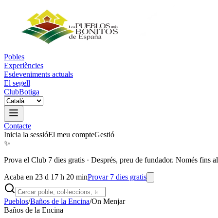
Pobles
Experiències
Esdeveniments actuals
El segell
Club
Botiga
Contacte
Inicia la sessió
El meu compte
Gestió
✨
Prova el Club 7 dies gratis
·
Després, preu de fundador. Només fins al
Acaba en 23 d 17 h 20 min
Provar 7 dies gratis
Pueblos
/
Baños de la Encina
/
On Menjar
Baños de la Encina