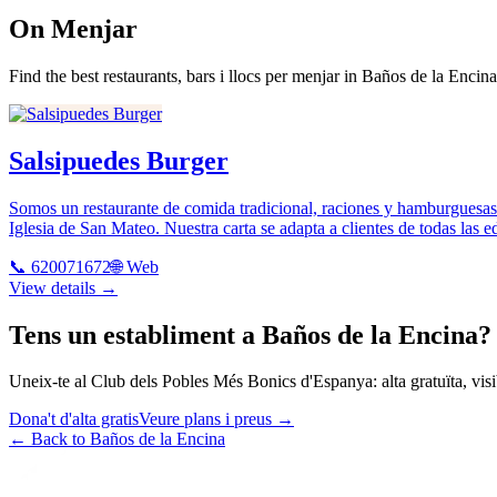
On Menjar
Find the best restaurants, bars i llocs per menjar in Baños de la Encina
Salsipuedes Burger
Somos un restaurante de comida tradicional, raciones y hamburguesas. 
Iglesia de San Mateo. Nuestra carta se adapta a clientes de todas las e
📞
620071672
🌐 Web
View details →
Tens un establiment a Baños de la Encina?
Uneix-te al Club dels Pobles Més Bonics d'Espanya: alta gratuïta, visibi
Dona't d'alta gratis
Veure plans i preus
→
←
Back to Baños de la Encina