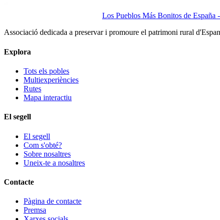
Los Pueblos Más Bonitos de España - 
Associació dedicada a preservar i promoure el patrimoni rural d'Espa
Explora
Tots els pobles
Multiexperiències
Rutes
Mapa interactiu
El segell
El segell
Com s'obté?
Sobre nosaltres
Uneix-te a nosaltres
Contacte
Pàgina de contacte
Premsa
Xarxes socials