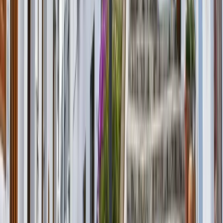
Asturias
Descobreix