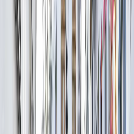
22 °C
Peñalba de Santiago