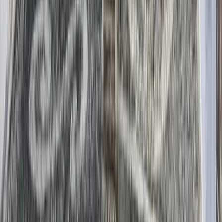
24 °C
Teguise