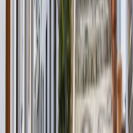
23 °C