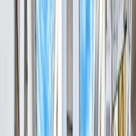
22 °C
Tazones