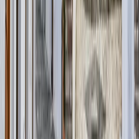
23 °C
Comillas