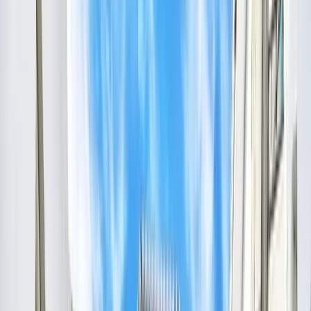
al 31 d'agost.
Acaba en 23 d 12 h 29 min
Provar 7 dies gratis