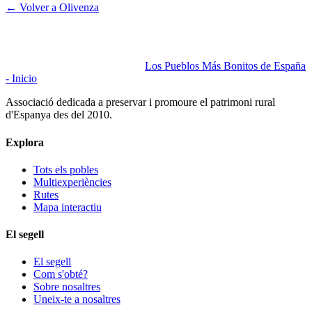
← Volver a
Olivenza
Los Pueblos Más Bonitos de España
- Inicio
Associació dedicada a preservar i promoure el patrimoni rural
d'Espanya des del 2010.
Explora
Tots els pobles
Multiexperiències
Rutes
Mapa interactiu
El segell
El segell
Com s'obté?
Sobre nosaltres
Uneix-te a nosaltres