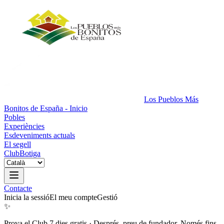
Los Pueblos Más
Bonitos de España - Inicio
Pobles
Experiències
Esdeveniments actuals
El segell
Club
Botiga
Contacte
Inicia la sessió
El meu compte
Gestió
✨
Prova el Club 7 dies gratis
·
Després, preu de fundador. Només fins