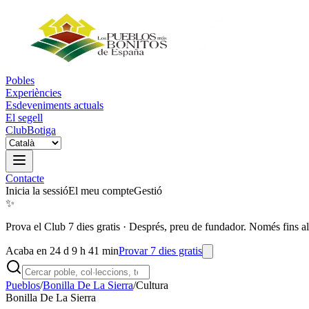
Pobles
Experiències
Esdeveniments actuals
El segell
Club
Botiga
Contacte
Inicia la sessió
El meu compte
Gestió
✨
Prova el Club 7 dies gratis
·
Després, preu de fundador. Només fins al
Acaba en 24 d 9 h 41 min
Provar 7 dies gratis
Pueblos
/
Bonilla De La Sierra
/
Cultura
Bonilla De La Sierra