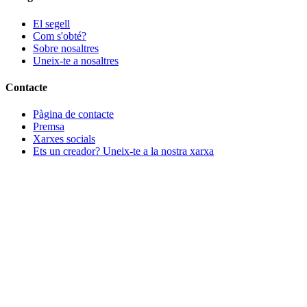
El segell
Com s'obté?
Sobre nosaltres
Uneix-te a nosaltres
Contacte
Pàgina de contacte
Premsa
Xarxes socials
Ets un creador? Uneix-te a la nostra xarxa