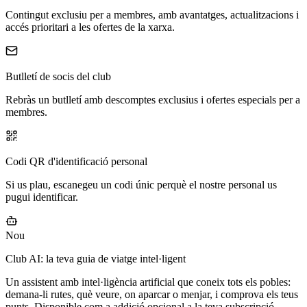
Contingut exclusiu per a membres, amb avantatges, actualitzacions i
accés prioritari a les ofertes de la xarxa.
Butlletí de socis del club
Rebràs un butlletí amb descomptes exclusius i ofertes especials per a
membres.
Codi QR d'identificació personal
Si us plau, escanegeu un codi únic perquè el nostre personal us
pugui identificar.
Nou
Club AI: la teva guia de viatge intel·ligent
Un assistent amb intel·ligència artificial que coneix tots els pobles:
demana-li rutes, què veure, on aparcar o menjar, i comprova els teus
punts. Disponible com a addició opcional a la teva subscripció.