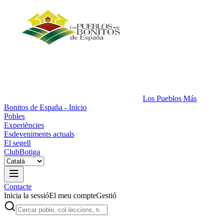
Los Pueblos Más
Bonitos de España - Inicio
Pobles
Experiències
Esdeveniments actuals
El segell
Club
Botiga
Contacte
Inicia la sessió
El meu compte
Gestió