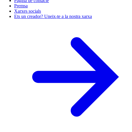
Pàgina de contacte
Premsa
Xarxes socials
Ets un creador? Uneix-te a la nostra xarxa