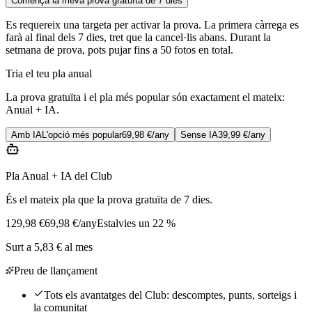
Comença la meva prova gratuïta de 7 dies
Es requereix una targeta per activar la prova. La primera càrrega es
farà al final dels 7 dies, tret que la cancel·lis abans. Durant la
setmana de prova, pots pujar fins a 50 fotos en total.
Tria el teu pla anual
La prova gratuïta i el pla més popular són exactament el mateix:
Anual + IA.
Amb IA
L'opció més popular
69,98 €
/any
Sense IA
39,99 €
/any
Pla Anual + IA del Club
És el mateix pla que la prova gratuïta de 7 dies.
129,98 €
69,98 €
/any
Estalvies un 22 %
Surt a 5,83 € al mes
Preu de llançament
Tots els avantatges del Club: descomptes, punts, sorteigs i
la comunitat