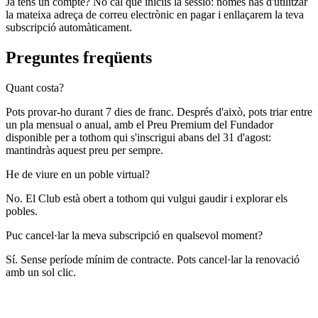
Ja tens un compte? No cal que iniciïs la sessió: només has d'utilitzar
la mateixa adreça de correu electrònic en pagar i enllaçarem la teva
subscripció automàticament.
Preguntes freqüents
Quant costa?
Pots provar-ho durant 7 dies de franc. Després d'això, pots triar entre
un pla mensual o anual, amb el Preu Premium del Fundador
disponible per a tothom qui s'inscrigui abans del 31 d'agost:
mantindràs aquest preu per sempre.
He de viure en un poble virtual?
No. El Club està obert a tothom qui vulgui gaudir i explorar els
pobles.
Puc cancel·lar la meva subscripció en qualsevol moment?
Sí. Sense període mínim de contracte. Pots cancel·lar la renovació
amb un sol clic.