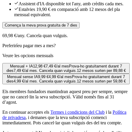
Assistent d'IA disponible tot l'any, amb crèdits cada mes.
Estalvies 19,90 € en comparació amb 12 mesos del pla
mensual equivalent.
Comença la meva prova gratuïta de 7 dies
69,98 €/any. Cancela quan vulguis.
Preferiríeu pagar mes a mes?
Veure les opcions mensuals
Mensual + IA
12,98 €
7,49 €
/al mes
Prova-ho gratuïtament durant 7
dies
7,49 €/al mes. Cancela quan vulguis.
12 mesos surten per 89,88 €
Mensual sense IA
9,99 €
4,99 €
/al mes
Prova-ho gratuïtament durant 7
dies
4,99 €/al mes. Cancela quan vulguis.
12 mesos surten per 59,88 €
Els membres fundadors mantindran aquest preu per sempre, sempre
que no cancel·lin la seva subscripció. Vàlid només fins al 31
d’agost.
En continuar acceptes els
Termes i condicions del Club
i la
Política
de privadesa
, i demanes que la teva subscripció comenci
immediatament. Pots cancel·lar quan vulguis des del teu compte.