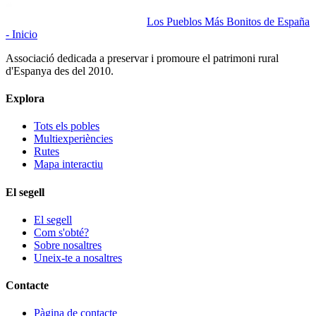
Los Pueblos Más Bonitos de España
- Inicio
Associació dedicada a preservar i promoure el patrimoni rural
d'Espanya des del 2010.
Explora
Tots els pobles
Multiexperiències
Rutes
Mapa interactiu
El segell
El segell
Com s'obté?
Sobre nosaltres
Uneix-te a nosaltres
Contacte
Pàgina de contacte