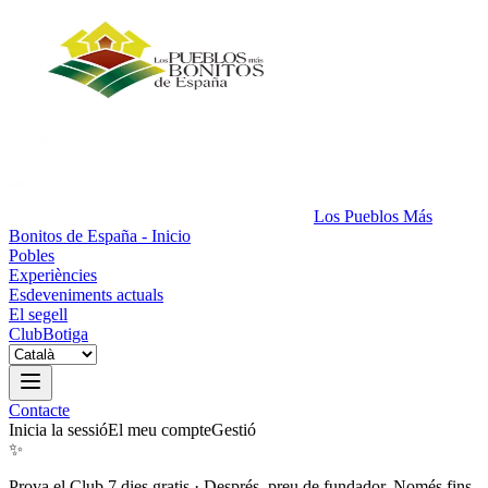
Los Pueblos Más
Bonitos de España - Inicio
Pobles
Experiències
Esdeveniments actuals
El segell
Club
Botiga
Contacte
Inicia la sessió
El meu compte
Gestió
✨
Prova el Club 7 dies gratis
·
Després, preu de fundador. Només fins