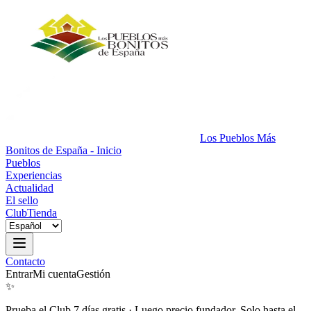
Los Pueblos Más
Bonitos de España - Inicio
Pueblos
Experiencias
Actualidad
El sello
Club
Tienda
Contacto
Entrar
Mi cuenta
Gestión
✨
Prueba el Club 7 días gratis
·
Luego precio fundador. Solo hasta el