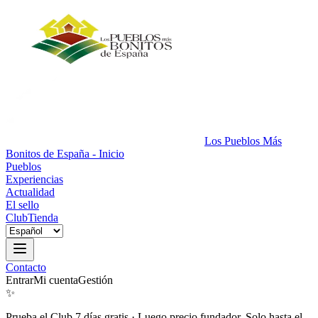
Los Pueblos Más
Bonitos de España - Inicio
Pueblos
Experiencias
Actualidad
El sello
Club
Tienda
Contacto
Entrar
Mi cuenta
Gestión
✨
Prueba el Club 7 días gratis
·
Luego precio fundador. Solo hasta el