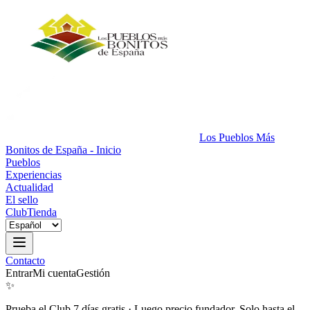
Los Pueblos Más
Bonitos de España - Inicio
Pueblos
Experiencias
Actualidad
El sello
Club
Tienda
Contacto
Entrar
Mi cuenta
Gestión
✨
Prueba el Club 7 días gratis
·
Luego precio fundador. Solo hasta el