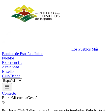
Los Pueblos Más
Bonitos de España - Inicio
Pueblos
Experiencias
Actualidad
El sello
Club
Tienda
Contacto
Entrar
Mi cuenta
Gestión
✨
Prueba el Club 7 días gratis
·
Luego precio fundador. Solo hasta el