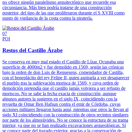
no ofrece ningún paralelismo arquitectónico que recuerde esa
circunstancia. Más bien podría tratarse de una construcción
posterior, del tipo de las que proliferaron durante el S XVIII como
punto de vigilancia de la costa contra la piratería.
07
POI
Restos del Castillo Árabe
Se conserva en muy mal estado el Castillo de Lízar. Ocupaba una
superficie de 4000m2 y fue demolido en 1569, según las crónicas
bajo la orden de don Luis de Requesens, comendador de Castilla,
con el beneplácito del rey Felipe II, quien aspiraría a ver desaparecer
el pueblo tras la sublevación morisca de 1569, y cuya orden de
demolición pretendía que el castillo jamás volviera a ser refugio de
moriscos. No se sabe la fecha exacta de construcción, aunque
algunos autores la sugieren en el siglo IX, coincidiendo con la
revuelta de Omar Ben Hafsun contra el emir de Córdoba, cuyas
acciones militares llegaron hasta aquí, mientras que otros la llevan al
siglo XI coincidiendo con la construcción de otros recintos similares
por parte de los almorávides. No se conoce la estructura de su trama
interior, ya que no se han realizado excavaciones arqueológicas. Sí
se conoce parte del trazado exterior, gracias a la conservación de