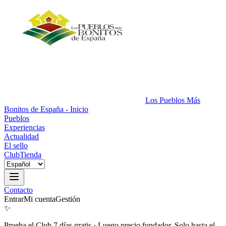
Los Pueblos Más
Bonitos de España - Inicio
Pueblos
Experiencias
Actualidad
El sello
Club
Tienda
Contacto
Entrar
Mi cuenta
Gestión
✨
Prueba el Club 7 días gratis
·
Luego precio fundador. Solo hasta el