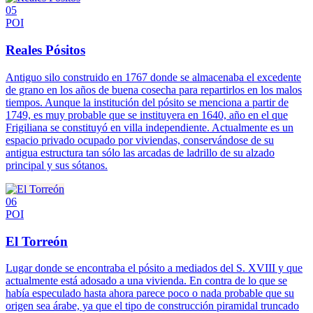
05
POI
Reales Pósitos
Antiguo silo construido en 1767 donde se almacenaba el excedente
de grano en los años de buena cosecha para repartirlos en los malos
tiempos. Aunque la institución del pósito se menciona a partir de
1749, es muy probable que se instituyera en 1640, año en el que
Frigiliana se constituyó en villa independiente. Actualmente es un
espacio privado ocupado por viviendas, conservándose de su
antigua estructura tan sólo las arcadas de ladrillo de su alzado
principal y sus sótanos.
06
POI
El Torreón
Lugar donde se encontraba el pósito a mediados del S. XVIII y que
actualmente está adosado a una vivienda. En contra de lo que se
había especulado hasta ahora parece poco o nada probable que su
origen sea árabe, ya que el tipo de construcción piramidal truncado