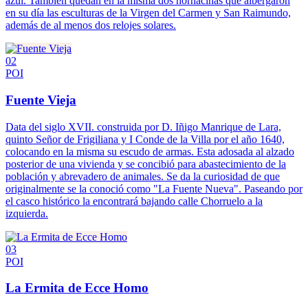
azul. También quedan en la misma dos hornacinas que albergaron
en su día las esculturas de la Virgen del Carmen y San Raimundo,
además de al menos dos relojes solares.
02
POI
Fuente Vieja
Data del siglo XVII. construida por D. Iñigo Manrique de Lara,
quinto Señor de Frigiliana y I Conde de la Villa por el año 1640,
colocando en la misma su escudo de armas. Esta adosada al alzado
posterior de una vivienda y se concibió para abastecimiento de la
población y abrevadero de animales. Se da la curiosidad de que
originalmente se la conoció como "La Fuente Nueva". Paseando por
el casco histórico la encontrará bajando calle Chorruelo a la
izquierda.
03
POI
La Ermita de Ecce Homo