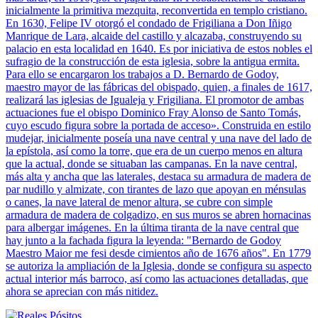
inicialmente la primitiva mezquita, reconvertida en templo cristiano.
En 1630, Felipe IV otorgó el condado de Frigiliana a Don Iñigo
Manrique de Lara, alcaide del castillo y alcazaba, construyendo su
palacio en esta localidad en 1640. Es por iniciativa de estos nobles el
sufragio de la construcción de esta iglesia, sobre la antigua ermita.
Para ello se encargaron los trabajos a D. Bernardo de Godoy,
maestro mayor de las fábricas del obispado, quien, a finales de 1617,
realizará las iglesias de Igualeja y Frigiliana. El promotor de ambas
actuaciones fue el obispo Dominico Fray Alonso de Santo Tomás,
cuyo escudo figura sobre la portada de acceso». Construida en estilo
mudejar, inicialmente poseía una nave central y una nave del lado de
la epístola, así como la torre, que era de un cuerpo menos en altura
que la actual, donde se situaban las campanas. En la nave central,
más alta y ancha que las laterales, destaca su armadura de madera de
par nudillo y almizate, con tirantes de lazo que apoyan en ménsulas
o canes, la nave lateral de menor altura, se cubre con simple
armadura de madera de colgadizo, en sus muros se abren hornacinas
para albergar imágenes. En la última tiranta de la nave central que
hay junto a la fachada figura la leyenda: "Bernardo de Godoy
Maestro Maior me fesi desde cimientos año de 1676 años". En 1779
se autoriza la ampliación de la Iglesia, donde se configura su aspecto
actual interior más barroco, así como las actuaciones detalladas, que
ahora se aprecian con más nitidez.