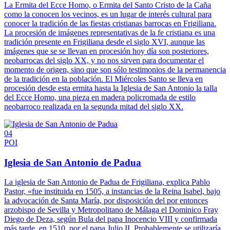
La Ermita del Ecce Homo, o Ermita del Santo Cristo de la Caña
como la conocen los vecinos, es un lugar de interés cultural para
conocer la tradición de las fiestas cristianas barrocas en Frigiliana.
La procesión de imágenes representativas de la fe cristiana es una
tradición presente en Frigiliana desde el siglo XVI, aunque las
imágenes que se se llevan en procesión hoy día son posteriores,
neobarrocas del siglo XX, y no nos sirven para documentar el
momento de origen, sino que son sólo testimonios de la permanencia
de la tradición en la población. El Miércoles Santo se lleva en
procesión desde esta ermita hasta la Iglesia de San Antonio la talla
del Ecce Homo, una pieza en madera policromada de estilo
neobarroco realizada en la segunda mitad del siglo XX.
04
POI
Iglesia de San Antonio de Padua
La iglesia de San Antonio de Padua de Frigiliana, explica Pablo
Pastor, «fue instituida en 1505, a instancias de la Reina Isabel, bajo
la advocación de Santa María, por disposición del por entonces
arzobispo de Sevilla y Metropolitano de Málaga el Dominico Fray
Diego de Deza, según Bula del papa Inocencio VIII y confirmada
más tarde, en 1510, por el papa Julio II. Probablemente se utilizaría