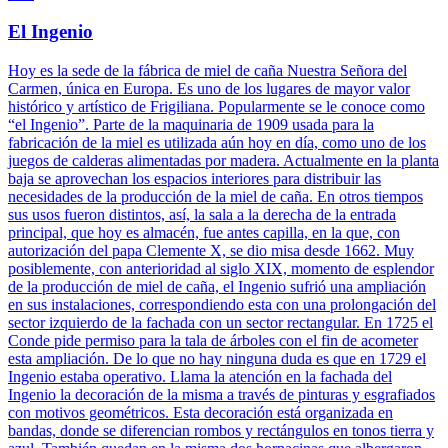
El Ingenio
Hoy es la sede de la fábrica de miel de caña Nuestra Señora del
Carmen, única en Europa. Es uno de los lugares de mayor valor
histórico y artístico de Frigiliana. Popularmente se le conoce como
“el Ingenio”. Parte de la maquinaria de 1909 usada para la
fabricación de la miel es utilizada aún hoy en día, como uno de los
juegos de calderas alimentadas por madera. Actualmente en la planta
baja se aprovechan los espacios interiores para distribuir las
necesidades de la producción de la miel de caña. En otros tiempos
sus usos fueron distintos, así, la sala a la derecha de la entrada
principal, que hoy es almacén, fue antes capilla, en la que, con
autorización del papa Clemente X, se dio misa desde 1662. Muy
posiblemente, con anterioridad al siglo XIX, momento de esplendor
de la producción de miel de caña, el Ingenio sufrió una ampliación
en sus instalaciones, correspondiendo esta con una prolongación del
sector izquierdo de la fachada con un sector rectangular. En 1725 el
Conde pide permiso para la tala de árboles con el fin de acometer
esta ampliación. De lo que no hay ninguna duda es que en 1729 el
Ingenio estaba operativo. Llama la atención en la fachada del
Ingenio la decoración de la misma a través de pinturas y esgrafiados
con motivos geométricos. Esta decoración está organizada en
bandas, donde se diferencian rombos y rectángulos en tonos tierra y