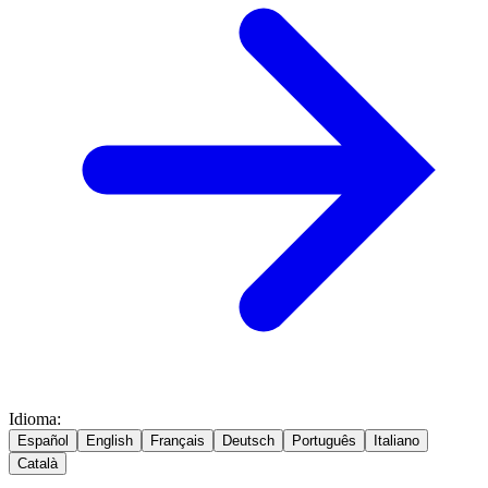
Idioma
:
Español
English
Français
Deutsch
Português
Italiano
Català