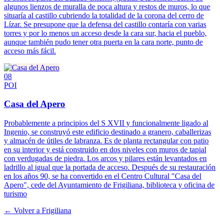
algunos lienzos de muralla de poca altura y restos de muros, lo que
situaría al castillo cubriendo la totalidad de la corona del cerro de
Lízar. Se presupone que la defensa del castillo contaría con varias
torres y por lo menos un acceso desde la cara sur, hacia el pueblo,
aunque también pudo tener otra puerta en la cara norte, punto de
acceso más fácil.
08
POI
Casa del Apero
Probablemente a principios del S XVII y funcionalmente ligado al
Ingenio, se construyó este edificio destinado a granero, caballerizas
y almacén de útiles de labranza. Es de planta rectangular con patio
en su interior y está construido en dos niveles con muros de tapial
con verdugadas de piedra. Los arcos y pilares están levantados en
ladrillo al igual que la portada de acceso. Después de su restauración
en los años 90, se ha convertido en el Centro Cultural "Casa del
Apero", cede del Ayuntamiento de Frigiliana, biblioteca y oficina de
turismo
← Volver a
Frigiliana