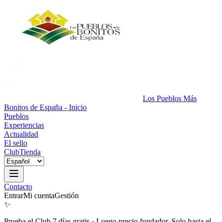
Los Pueblos Más
Bonitos de España - Inicio
Pueblos
Experiencias
Actualidad
El sello
Club
Tienda
Contacto
Entrar
Mi cuenta
Gestión
✨
Prueba el Club 7 días gratis
·
Luego precio fundador. Solo hasta el