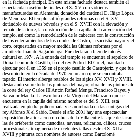
en la fachada principal. En esta misma fachada destaca también el
espectacular rosetón de finales del S. XV con vidrieras
manufacturadas en Alemania, donación del cardenal D. Iñigo López
de Mendoza. El templo sufrió grandes reformas en el S. XV
dotándolo de nuevas bóvedas y en el S. XVIII con la elevación y
remate de la torre, la construcción de la capilla de la advocación del
templo, así como la remodelación de la cabecera con la construcción
de los enterramientos de los condes de Castro, la sacristía mayor y el
coro, orquestadas en mayor medida las últimas reformas por el
arquitecto Juan de Sagarbinaga. Fue declarada bien de interés
cultural en 1974. A la entrada del templo se encuentra el sepulcro de
Doña Leonor de Castilla, tía del rey Pedro I El Cruel, mandada
ejecutar por él en 1359 en el propio castillo de Castrojeriz, y que fue
descubierto en la década de 1970 en un arco que se encontraba
tapado. El interior alberga retablos de los siglos XV, XVII y XVIII,
destacando sobre todo las pinturas del mayor, obra de los pintores de
la corte del rey Carlos III Antón Rafael Mengs, Francisco Bayeu y
Salvador Maella. La escultura de la Virgen del Manzano que se
encuentra en la capilla del mismo nombre es del S. XIII, está
realizada en piedra policromada y es nombrada en las cantigas del
rey Alfonso X el Sabio. Desde el año 2001 hay una espectacular
exposición de arte sacro con obras de la Villa entre las que destacan
las de orfebrería como custodias, navetas, relicarios, cálices, cruces
procesionales; imaginería de excelentes tallas desde el S. XII al
XVIII y pinturas con nombres de autores como Bartolomé