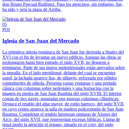
don Bruno Pascual Ruilópez. Para los atencinos, sin embargo, fue,
ha sido y será la plaza de Arriba.
05
POI
Iglesia de San Juan del Mercado
La primitiva iglesia románica de San Juan fue derruida a finales del
XVI con el fin de levantar un nuevo edificio. Aunque las obras se
prolongaron hasta bien entrado el siglo XVII, no llegaron a
terminarse. Parte de sus muros septentrionales están apoyados sobre
la muralla. En el lado meridional, delante del cual se encuentra
usted, la fachada aparece lisa, de sillarejo, reforzada por sólidos
contrafuertes de sillería. Presenta varias ventanas y una portada
clásica con columnas sobre pedestales y una hornacina con la
imagen en piedra de San Juan Bautista del siglo XVIII. El interior
consta de tres naves, separadas por gruesas columnas cilíndricas.
Destaca el retablo del altar mayor, de estilo barroco, del siglo XVII,
en cuyo centro aparece la talla en madera policromada de San Juan
Bautista. Completan el retablo hermosas pinturas de Alonso del
Arco, del siglo XVII, que representan escenas bíblicas. Llama de
igual modo la atención el órgano, situado en el coro, del siglo