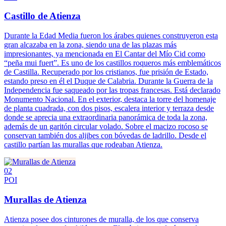
Castillo de Atienza
Durante la Edad Media fueron los árabes quienes construyeron esta
gran alcazaba en la zona, siendo una de las plazas más
impresionantes, ya mencionada en El Cantar del Mío Cid como
“peña mui fuert”. Es uno de los castillos roqueros más emblemáticos
de Castilla. Recuperado por los cristianos, fue prisión de Estado,
estando preso en él el Duque de Calabria. Durante la Guerra de la
Independencia fue saqueado por las tropas francesas. Está declarado
Monumento Nacional. En el exterior, destaca la torre del homenaje
de planta cuadrada, con dos pisos, escalera interior y terraza desde
donde se aprecia una extraordinaria panorámica de toda la zona,
además de un garitón circular volado. Sobre el macizo rocoso se
conservan también dos aljibes con bóvedas de ladrillo. Desde el
castillo partían las murallas que rodeaban Atienza.
02
POI
Murallas de Atienza
Atienza posee dos cinturones de muralla, de los que conserva