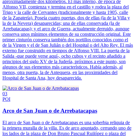
aproximadamente dos kilómetros. El más interno, de época de
Alfonso VII, comienza y termina en el castillo y rodea la plaza del
Trigo y la calle de Cervantes (tradicionalmente y hasta 1905, calle
de la Zapatería). Poseía cuatro puertas, dos de ellas (la de la Villa y
la de la Nevera) desaparecidas; una de ellas conservada (la de
Arrebatacapas); y el arco de Guerra, actualmente derruido, aunque
conserva unos mínimos elementos de su construcción original. Este
primer cinturón conserva también dos portillos conocidos como el
de la Virgen y el de San Julián o del Hospital o del Alto Rey. El más
externo fue construido en tiempos de Alfonso VIII. La puerta de la
Salida -que puede verse aquí-, ocho cubos y el recinto añadido a
principios del siglo XV de la Judería, próximos a este punto, son
algunos de sus elementos más característicos. Había además, al
menos, otra puerta, la de Antequera, en las proximidades del
Hospital de Santa Ana, hoy desaparecida.
03
POI
Arco de San Juan o de Arrebatacapas
El arco de San Juan o de Arrebatacapas es una soberbia reliquia de
la primera muralla de la villa. Es de arco apuntado, cerrando uno de
los lados de la plaza de Don Bruno Pascual Ruilópez o plaza del