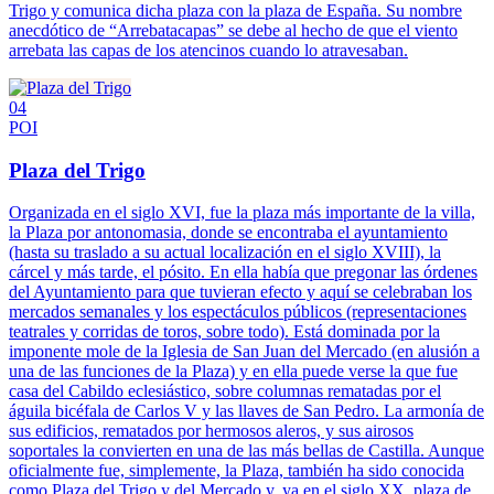
Trigo y comunica dicha plaza con la plaza de España. Su nombre
anecdótico de “Arrebatacapas” se debe al hecho de que el viento
arrebata las capas de los atencinos cuando lo atravesaban.
04
POI
Plaza del Trigo
Organizada en el siglo XVI, fue la plaza más importante de la villa,
la Plaza por antonomasia, donde se encontraba el ayuntamiento
(hasta su traslado a su actual localización en el siglo XVIII), la
cárcel y más tarde, el pósito. En ella había que pregonar las órdenes
del Ayuntamiento para que tuvieran efecto y aquí se celebraban los
mercados semanales y los espectáculos públicos (representaciones
teatrales y corridas de toros, sobre todo). Está dominada por la
imponente mole de la Iglesia de San Juan del Mercado (en alusión a
una de las funciones de la Plaza) y en ella puede verse la que fue
casa del Cabildo eclesiástico, sobre columnas rematadas por el
águila bicéfala de Carlos V y las llaves de San Pedro. La armonía de
sus edificios, rematados por hermosos aleros, y sus airosos
soportales la convierten en una de las más bellas de Castilla. Aunque
oficialmente fue, simplemente, la Plaza, también ha sido conocida
como Plaza del Trigo y del Mercado y, ya en el siglo XX, plaza de