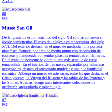
XVIII.
06
POI
Museo San Gil
De la iglesia de estilo románico del siglo XII sólo se conserva el
ábside semicircular. El resto de la iglesia es renacentista, del siglo
XVI. Del exterior destaca, en el muro de mediodía, una portada
plateresca formada por arco de medio punto con decoración de
rosáceas y flanqueada por sendas pilastras rematadas en flameros.
En el muro de poniente hay otra puerta más sencilla de estilo
renacentista. En el interior, de tres naves, separadas por columnas
octogonales, destaca el artesonado mudéjar y una pila bautismal
románica. Alberga un museo de arte sacro, entre las que destacan el
Cristo yacente, la Virgen del Rosario y las tablas de los Profetas y
las Sibilas. Además, acoge unas interesantes colecciones de
orfebrería, arqueología y mineralogía.
07
POI