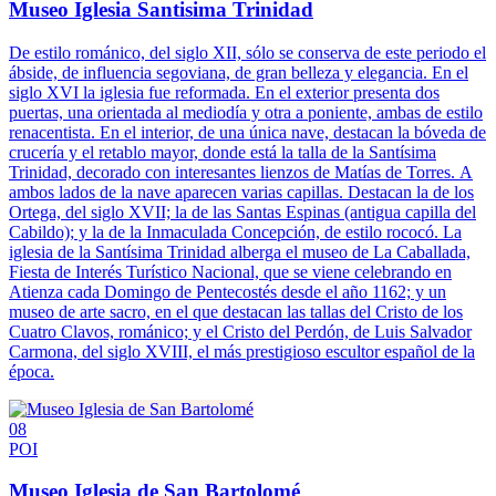
Museo Iglesia Santisima Trinidad
De estilo románico, del siglo XII, sólo se conserva de este periodo el
ábside, de influencia segoviana, de gran belleza y elegancia. En el
siglo XVI la iglesia fue reformada. En el exterior presenta dos
puertas, una orientada al mediodía y otra a poniente, ambas de estilo
renacentista. En el interior, de una única nave, destacan la bóveda de
crucería y el retablo mayor, donde está la talla de la Santísima
Trinidad, decorado con interesantes lienzos de Matías de Torres. A
ambos lados de la nave aparecen varias capillas. Destacan la de los
Ortega, del siglo XVII; la de las Santas Espinas (antigua capilla del
Cabildo); y la de la Inmaculada Concepción, de estilo rococó. La
iglesia de la Santísima Trinidad alberga el museo de La Caballada,
Fiesta de Interés Turístico Nacional, que se viene celebrando en
Atienza cada Domingo de Pentecostés desde el año 1162; y un
museo de arte sacro, en el que destacan las tallas del Cristo de los
Cuatro Clavos, románico; y el Cristo del Perdón, de Luis Salvador
Carmona, del siglo XVIII, el más prestigioso escultor español de la
época.
08
POI
Museo Iglesia de San Bartolomé