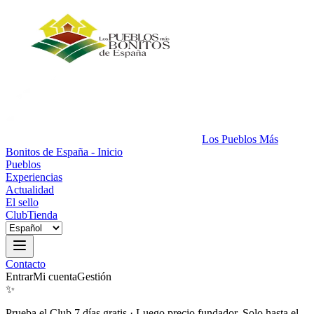
Los Pueblos Más
Bonitos de España - Inicio
Pueblos
Experiencias
Actualidad
El sello
Club
Tienda
Contacto
Entrar
Mi cuenta
Gestión
✨
Prueba el Club 7 días gratis
·
Luego precio fundador. Solo hasta el