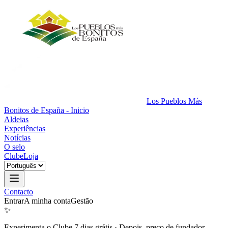
Los Pueblos Más
Bonitos de España - Inicio
Aldeias
Experiências
Notícias
O selo
Clube
Loja
Contacto
Entrar
A minha conta
Gestão
✨
Experimenta o Clube 7 dias grátis
·
Depois, preço de fundador.