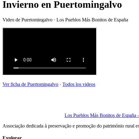
Invierno en Puertomingalvo
Video de
Puertomingalvo
· Los Pueblos Más Bonitos de España
Ver ficha de
Puertomingalvo
·
Todos los videos
Los Pueblos Más Bonitos de España - 
Associação dedicada à preservação e promoção do património rural e
Explorar