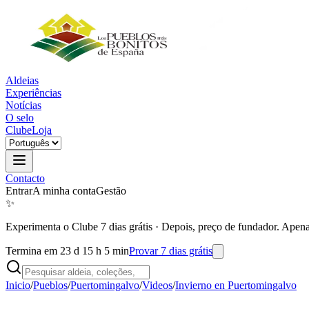
Aldeias
Experiências
Notícias
O selo
Clube
Loja
Contacto
Entrar
A minha conta
Gestão
✨
Experimenta o Clube 7 dias grátis
·
Depois, preço de fundador. Apena
Termina em 23 d 15 h 5 min
Provar 7 dias grátis
Inicio
/
Pueblos
/
Puertomingalvo
/
Videos
/
Invierno en Puertomingalvo