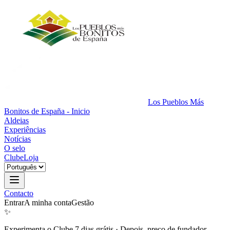
Los Pueblos Más
Bonitos de España - Inicio
Aldeias
Experiências
Notícias
O selo
Clube
Loja
Contacto
Entrar
A minha conta
Gestão
✨
Experimenta o Clube 7 dias grátis
·
Depois, preço de fundador.