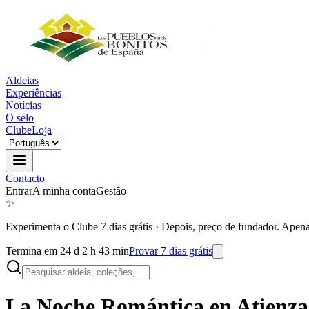
Aldeias
Experiências
Notícias
O selo
Clube
Loja
Contacto
Entrar
A minha conta
Gestão
✨
Experimenta o Clube 7 dias grátis
·
Depois, preço de fundador. Apena
Termina em 24 d 2 h 43 min
Provar 7 dias grátis
La Noche Romántica en
Atienza