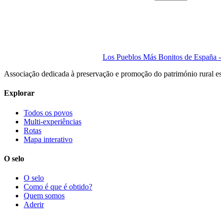
Los Pueblos Más Bonitos de España - 
Associação dedicada à preservação e promoção do património rural e
Explorar
Todos os povos
Multi-experiências
Rotas
Mapa interativo
O selo
O selo
Como é que é obtido?
Quem somos
Aderir