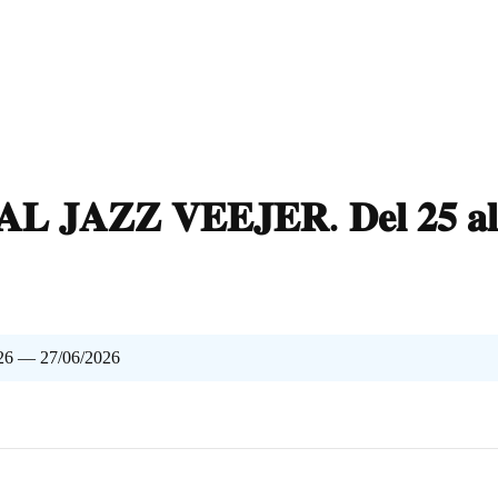
𝐋 𝐉𝐀𝐙𝐙 𝐕𝐄𝐄𝐉𝐄𝐑. 𝐃𝐞𝐥 𝟐𝟓 𝐚𝐥 
26 — 27/06/2026