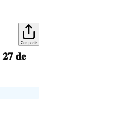
Compartir
𝟐𝟕 𝐝𝐞