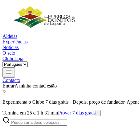
Aldeias
Experiências
Notícias
O selo
Clube
Loja
Contacto
Entrar
A minha conta
Gestão
✨
Experimenta o Clube 7 dias grátis
·
Depois, preço de fundador. Apena
Termina em 25 d 1 h 31 min
Provar 7 dias grátis