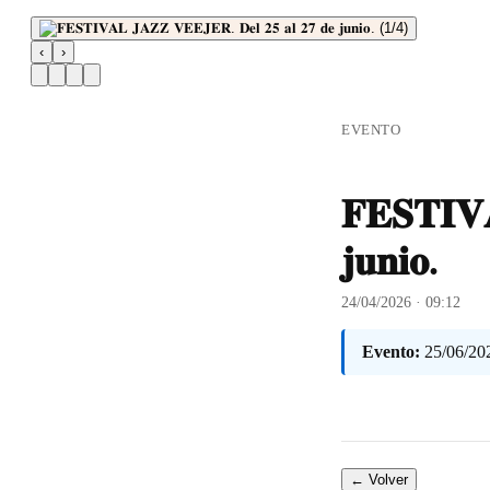
‹
›
EVENTO
𝐅𝐄𝐒𝐓𝐈𝐕
𝐣𝐮𝐧𝐢𝐨.
24/04/2026 · 09:12
Evento:
25/06/20
← Volver